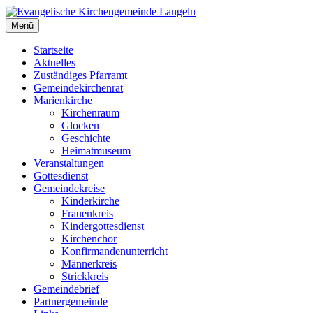
Zum
Inhalt
Menü
Evangelische Kirchengemeinde Langeln
Evangelische Kirchengemeinde Langeln
springen
Startseite
Aktuelles
Zuständiges Pfarramt
Gemeindekirchenrat
Marienkirche
Kirchenraum
Glocken
Geschichte
Heimatmuseum
Veranstaltungen
Gottesdienst
Gemeindekreise
Kinderkirche
Frauenkreis
Kindergottesdienst
Kirchenchor
Konfirmandenunterricht
Männerkreis
Strickkreis
Gemeindebrief
Partnergemeinde