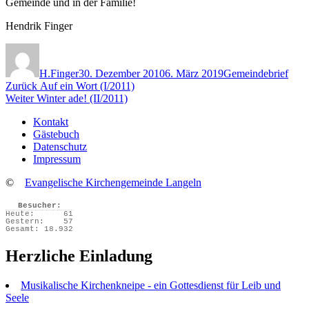
Gemeinde und in der Familie!
Hendrik Finger
Autor
Veröffentlicht
Kategorien
am
H.Finger
30. Dezember 2010
6. März 2019
Gemeindebrief
Beitragsnavigation
Vorheriger
Zurück
Auf ein Wort (I/2011)
Nächster
Beitrag:
Weiter
Winter ade! (II/2011)
Beitrag:
Kontakt
Gästebuch
Datenschutz
Impressum
©
Evangelische Kirchengemeinde Langeln
Besucher:
Heute:
61
Gestern:
57
Gesamt:
18.932
Herzliche Einladung
Musikalische Kirchenkneipe - ein Gottesdienst für Leib und
Seele