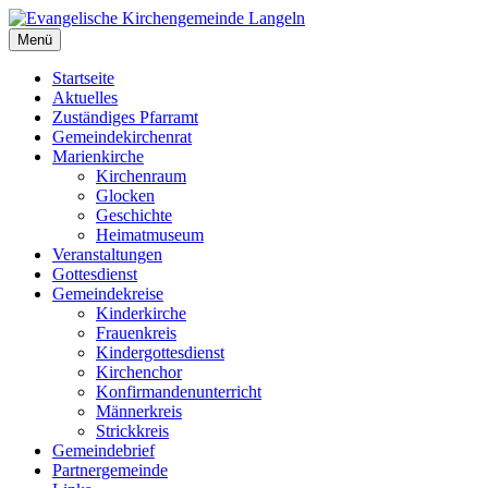
Zum
Inhalt
Menü
Evangelische Kirchengemeinde Langeln
Evangelische Kirchengemeinde Langeln
springen
Startseite
Aktuelles
Zuständiges Pfarramt
Gemeindekirchenrat
Marienkirche
Kirchenraum
Glocken
Geschichte
Heimatmuseum
Veranstaltungen
Gottesdienst
Gemeindekreise
Kinderkirche
Frauenkreis
Kindergottesdienst
Kirchenchor
Konfirmandenunterricht
Männerkreis
Strickkreis
Gemeindebrief
Partnergemeinde