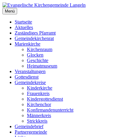
Zum
Inhalt
Menü
Evangelische Kirchengemeinde Langeln
Evangelische Kirchengemeinde Langeln
springen
Startseite
Aktuelles
Zuständiges Pfarramt
Gemeindekirchenrat
Marienkirche
Kirchenraum
Glocken
Geschichte
Heimatmuseum
Veranstaltungen
Gottesdienst
Gemeindekreise
Kinderkirche
Frauenkreis
Kindergottesdienst
Kirchenchor
Konfirmandenunterricht
Männerkreis
Strickkreis
Gemeindebrief
Partnergemeinde