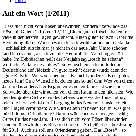
Links
Auf ein Wort (I/2011)
„Lass dich nicht vom Bösen überwinden, sondern überwinde das
Böse mit Gutem.“ (Römer 12,21) „Einen guten Rutsch“ haben mir
viele in den letzten Tagen gewünscht. Einen guten Rutsch? Über die
Bedeutung dieses Wunsches macht sich wohl kaum einer Gedanken
– schließlich rutscht man ja nicht in das neue Jahr. Umso schöner
fand ich es dann, als ich von der Herkunft der Wendung gehört
habe: Im Hebräischen heißt der Neujahrstag „rosch-ha-schana“
wörtlich „Anfang des Jahres“. So wünschten sich die Juden in
Deutschland auf Jiddisch „`n gute rosch“; daraus wurde dann der
„gute Rutsch“. Wir wünschen uns also nichts anderes als ein gutes
neues Jahr! Gute Wünsche begleiten uns so auf dem Weg von einem
Jahr in das andere. Der Beginn eines neuen Jahres ist wie eine
Schwelle, über die wir gehen von einem Raum in den nächsten. Wie
bei den großen Schwellen des Lebens wie etwa die Einschulung
oder die Hochzeit ist der Übergang in das Neue mit Unsicherheit
und Fragen verbunden: Wie wird es sein im neuen Raum, was gibt
mir Halt und Orientierung? Darum wünschen wir uns gegenseitig
Gutes für das neue Jahr. „Lass dich nicht vom Bösen überwinden,
sondern überwinde das Böse mit Gutem.“ So heißt die Jahreslosung
für 2011. Auch sie soll uns Orientierung geben. Das „Böse“ – so
Paulus, der diesen Satz im Römerbrief schreibt – ist nicht die