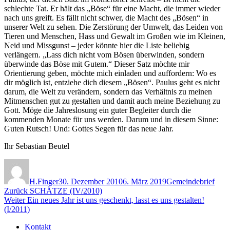
schlechte Tat. Er hält das „Böse“ für eine Macht, die immer wieder
nach uns greift. Es fällt nicht schwer, die Macht des „Bösen“ in
unserer Welt zu sehen. Die Zerstörung der Umwelt, das Leiden von
Tieren und Menschen, Hass und Gewalt im Großen wie im Kleinen,
Neid und Missgunst – jeder könnte hier die Liste beliebig
verlängern. „Lass dich nicht vom Bösen überwinden, sondern
überwinde das Böse mit Gutem.“ Dieser Satz möchte mir
Orientierung geben, möchte mich einladen und auffordern: Wo es
dir möglich ist, entziehe dich diesem „Bösen“. Paulus geht es nicht
darum, die Welt zu verändern, sondern das Verhältnis zu meinen
Mitmenschen gut zu gestalten und damit auch meine Beziehung zu
Gott. Möge die Jahreslosung ein guter Begleiter durch die
kommenden Monate für uns werden. Darum und in diesem Sinne:
Guten Rutsch! Und: Gottes Segen für das neue Jahr.
Ihr Sebastian Beutel
Autor
Veröffentlicht
Kategorien
am
H.Finger
30. Dezember 2010
6. März 2019
Gemeindebrief
Beitragsnavigation
Vorheriger
Zurück
SCHÄTZE (IV/2010)
Nächster
Beitrag:
Weiter
Ein neues Jahr ist uns geschenkt, lasst es uns gestalten!
Beitrag:
(I/2011)
Kontakt