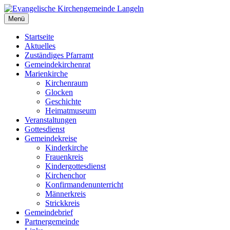
Zum
Inhalt
Menü
Evangelische Kirchengemeinde Langeln
Evangelische Kirchengemeinde Langeln
springen
Startseite
Aktuelles
Zuständiges Pfarramt
Gemeindekirchenrat
Marienkirche
Kirchenraum
Glocken
Geschichte
Heimatmuseum
Veranstaltungen
Gottesdienst
Gemeindekreise
Kinderkirche
Frauenkreis
Kindergottesdienst
Kirchenchor
Konfirmandenunterricht
Männerkreis
Strickkreis
Gemeindebrief
Partnergemeinde