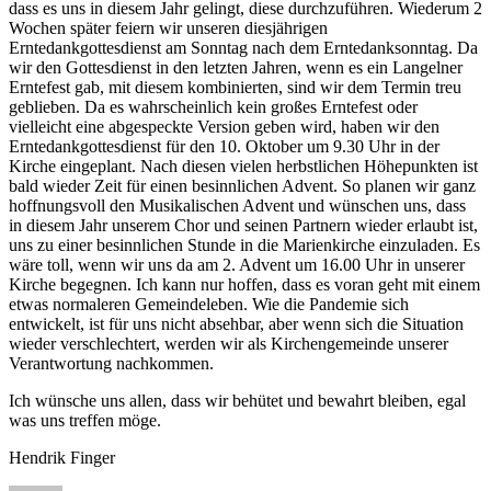
dass es uns in diesem Jahr gelingt, diese durchzuführen. Wiederum 2
Wochen später feiern wir unseren diesjährigen
Erntedankgottesdienst am Sonntag nach dem Erntedanksonntag. Da
wir den Gottesdienst in den letzten Jahren, wenn es ein Langelner
Erntefest gab, mit diesem kombinierten, sind wir dem Termin treu
geblieben. Da es wahrscheinlich kein großes Erntefest oder
vielleicht eine abgespeckte Version geben wird, haben wir den
Erntedankgottesdienst für den 10. Oktober um 9.30 Uhr in der
Kirche eingeplant. Nach diesen vielen herbstlichen Höhepunkten ist
bald wieder Zeit für einen besinnlichen Advent. So planen wir ganz
hoffnungsvoll den Musikalischen Advent und wünschen uns, dass
in diesem Jahr unserem Chor und seinen Partnern wieder erlaubt ist,
uns zu einer besinnlichen Stunde in die Marienkirche einzuladen. Es
wäre toll, wenn wir uns da am 2. Advent um 16.00 Uhr in unserer
Kirche begegnen. Ich kann nur hoffen, dass es voran geht mit einem
etwas normaleren Gemeindeleben. Wie die Pandemie sich
entwickelt, ist für uns nicht absehbar, aber wenn sich die Situation
wieder verschlechtert, werden wir als Kirchengemeinde unserer
Verantwortung nachkommen.
Ich wünsche uns allen, dass wir behütet und bewahrt bleiben, egal
was uns treffen möge.
Hendrik Finger