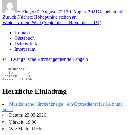
Autor
Veröffentlicht
Kategorien
am
H.Finger
30. August 2021
30. August 2021
Gemeindebrief
Beitragsnavigation
Vorheriger
Zurück
Nächste Höhepunkte stehen an
Nächster
Beitrag:
Weiter
Auf ein Wort (September – November 2021)
Beitrag:
Kontakt
Gästebuch
Datenschutz
Impressum
©
Evangelische Kirchengemeinde Langeln
Besucher:
Heute:
21
Gestern:
67
Gesamt:
18.959
Herzliche Einladung
Musikalische Kirchenkneipe - ein Gottesdienst für Leib und
Seele
Datum: 28.08.2026
Uhrzeit: 19:00
Wo: Marienkirche