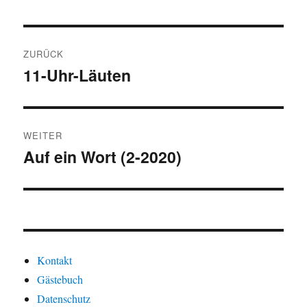
Beitragsnavigation
ZURÜCK
11-Uhr-Läuten
Vorheriger
Beitrag:
WEITER
Auf ein Wort (2-2020)
Nächster
Beitrag:
Kontakt
Gästebuch
Datenschutz