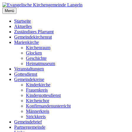
Zum
Inhalt
Menü
Evangelische Kirchengemeinde Langeln
Evangelische Kirchengemeinde Langeln
springen
Startseite
Aktuelles
Zuständiges Pfarramt
Gemeindekirchenrat
Marienkirche
Kirchenraum
Glocken
Geschichte
Heimatmuseum
Veranstaltungen
Gottesdienst
Gemeindekreise
Kinderkirche
Frauenkreis
Kindergottesdienst
Kirchenchor
Konfirmandenunterricht
Männerkreis
Strickkreis
Gemeindebrief
Partnergemeinde