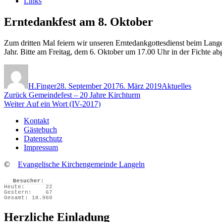
Links
Erntedankfest am 8. Oktober
Zum dritten Mal feiern wir unseren Erntedankgottesdienst beim Lang
Jahr. Bitte am Freitag, dem 6. Oktober um 17.00 Uhr in der Fichte ab
Autor
Veröffentlicht
Kategorien
am
H.Finger
28. September 2017
6. März 2019
Aktuelles
Beitragsnavigation
Vorheriger
Zurück
Gemeindefest – 20 Jahre Kirchturm
Nächster
Beitrag:
Weiter
Auf ein Wort (IV-2017)
Beitrag:
Kontakt
Gästebuch
Datenschutz
Impressum
©
Evangelische Kirchengemeinde Langeln
Besucher:
Heute:
22
Gestern:
67
Gesamt:
18.960
Herzliche Einladung