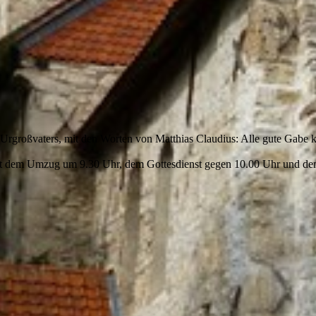
rgroßvaters, mit den Worten von Matthias Claudius: Alle gute Gabe k
. mit dem Umzug um 9.30 Uhr, dem Gottesdienst gegen 10.00 Uhr und 