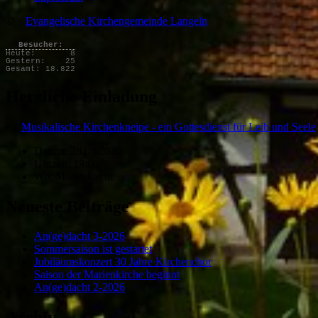
©
Evangelische Kirchengemeinde Langeln
Besucher:
Heute:
8
Gestern:
25
Gesamt:
18.822
Herzliche Einladung
Musikalische Kirchenkneipe - ein Gottesdienst für Leib und Seele
Datum: 28.08.2026
Uhrzeit: 19:00
Wo: Marienkirche
Neueste Beiträge
An(ge)dacht 3-2026
Sommersaison ist gestartet
Jubiläumskonzert 30 Jahre Kirchenchor
Saison der Marienkirche beginnt
An(ge)dacht 2-2026
Archiv