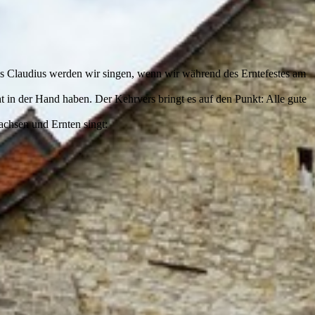
s Claudius werden wir singen, wenn wir während des Erntefestes am
t in der Hand haben. Der Kehrvers bringt es auf den Punkt: Alle gute
achsen und Ernten singt: