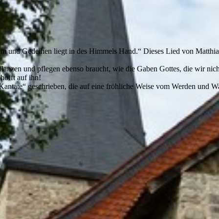
m und Gedeihen liegt in des Himmels Hand.“ Dieses Lied von Matthia
flanzen und pflegen ebenso braucht, wie die Gaben Gottes, die wir nich
offt auf ihn!
Kantate“ geschrieben, die auf eine fröhliche Weise vom Werden und W