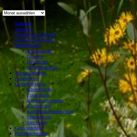
Archiv
Startseite
Aktuelles
Zuständiges Pfarramt
Gemeindekirchenrat
Marienkirche
Kirchenraum
Glocken
Geschichte
Heimatmuseum
Veranstaltungen
Gottesdienst
Gemeindekreise
Kinderkirche
Frauenkreis
Kindergottesdienst
Kirchenchor
Konfirmandenunterricht
Männerkreis
Strickkreis
Gemeindebrief
Partnergemeinde