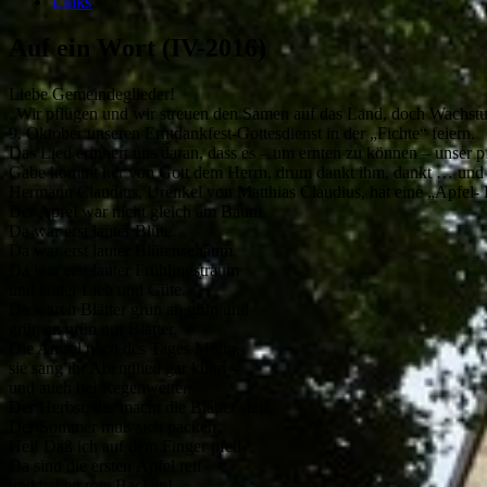
Links
Auf ein Wort (IV-2016)
Liebe Gemeindeglieder!
„Wir pflügen und wir streuen den Samen auf das Land, doch Wachstu
9. Oktober unseren Erntdankfest-Gottesdienst in der „Fichte“ feiern.
Das Lied erinnert uns daran, dass es – um ernten zu können – unser p
Gabe kommt her von Gott dem Herrn, drum dankt ihm, dankt … und h
Hermann Claudius, Urenkel von Matthias Claudius, hat eine „Apfel- 
Der Apfel war nicht gleich am Baum.
Da war erst lauter Blüte.
Da war erst lauter Blütenschaum.
Da war erst lauter Frühlingstraum
und lauter Lieb und Güte.
Da waren Blätter grün an grün und
grün an grün nur Blätter.
Die Amsel nach des Tages Mühn,
sie sang ihr Abendlied gar kühn –
und auch bei Regenwetter.
Der Herbst, der macht die Blätter steif.
Der Sommer muß sich packen.
Hei! Daß ich auf dem Finger pfeif.
Da sind die ersten Äpfel reif
und haben rote Backen!