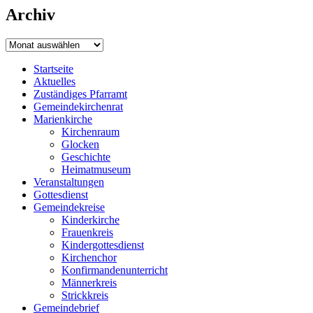
Archiv
Archiv
Startseite
Aktuelles
Zuständiges Pfarramt
Gemeindekirchenrat
Marienkirche
Kirchenraum
Glocken
Geschichte
Heimatmuseum
Veranstaltungen
Gottesdienst
Gemeindekreise
Kinderkirche
Frauenkreis
Kindergottesdienst
Kirchenchor
Konfirmandenunterricht
Männerkreis
Strickkreis
Gemeindebrief