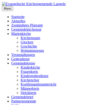
Zum
Inhalt
Menü
Evangelische Kirchengemeinde Langeln
Evangelische Kirchengemeinde Langeln
springen
Startseite
Aktuelles
Zuständiges Pfarramt
Gemeindekirchenrat
Marienkirche
Kirchenraum
Glocken
Geschichte
Heimatmuseum
Veranstaltungen
Gottesdienst
Gemeindekreise
Kinderkirche
Frauenkreis
Kindergottesdienst
Kirchenchor
Konfirmandenunterricht
Männerkreis
Strickkreis
Gemeindebrief
Partnergemeinde