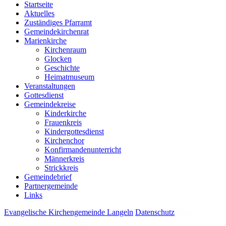
Startseite
Aktuelles
Zuständiges Pfarramt
Gemeindekirchenrat
Marienkirche
Kirchenraum
Glocken
Geschichte
Heimatmuseum
Veranstaltungen
Gottesdienst
Gemeindekreise
Kinderkirche
Frauenkreis
Kindergottesdienst
Kirchenchor
Konfirmandenunterricht
Männerkreis
Strickkreis
Gemeindebrief
Partnergemeinde
Links
Evangelische Kirchengemeinde Langeln
Datenschutz
Stolz
präsentiert von WordPress