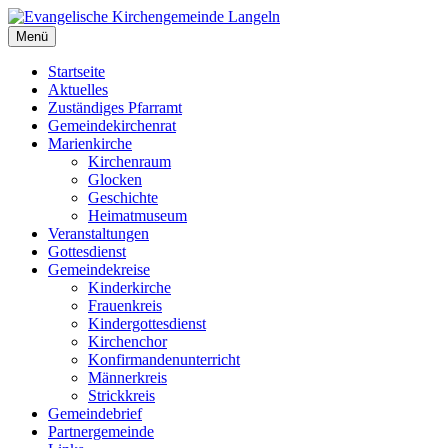
Zum
Inhalt
Menü
Evangelische Kirchengemeinde Langeln
Evangelische Kirchengemeinde Langeln
springen
Startseite
Aktuelles
Zuständiges Pfarramt
Gemeindekirchenrat
Marienkirche
Kirchenraum
Glocken
Geschichte
Heimatmuseum
Veranstaltungen
Gottesdienst
Gemeindekreise
Kinderkirche
Frauenkreis
Kindergottesdienst
Kirchenchor
Konfirmandenunterricht
Männerkreis
Strickkreis
Gemeindebrief
Partnergemeinde