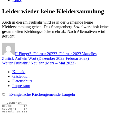
Links
Leider wieder keine Kleidersammlung
Auch in diesem Frühjahr wird es in der Gemeinde keine
Kleidersammlung geben. Das Spangenberg Sozialwerk holt keine
gesammelten Kleidungsstücke mehr ab. Nach Alternativen wird
gesucht.
Autor
Veröffentlicht
Kategorien
am
H.Finger
3. Februar 2023
3. Februar 2023
Aktuelles
Beitragsnavigation
Vorheriger
Zurück
Auf ein Wort (Dezember 2022-Februar 2023)
Nächster
Beitrag:
Weiter
Frühjahr / Neujahr (März – Mai 2023)
Beitrag:
Kontakt
Gästebuch
Datenschutz
Impressum
©
Evangelische Kirchengemeinde Langeln
Besucher:
Heute:
17
Gestern:
57
Gesamt:
18.888