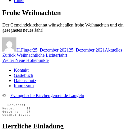
Links
Frohe Weihnachten
Der Gemeindekirchenrat wünscht allen frohe Weihnachten und ein
gesegnetes neues Jahr!
Autor
Veröffentlicht
Kategorien
am
H.Finger
25. Dezember 2021
25. Dezember 2021
Aktuelles
Beitragsnavigation
Vorheriger
Zurück
Weihnachtliche Lichterfahrt
Nächster
Beitrag:
Weiter
Neue Höhepunkte
Beitrag:
Kontakt
Gästebuch
Datenschutz
Impressum
©
Evangelische Kirchengemeinde Langeln
Besucher:
Heute:
11
Gestern:
57
Gesamt:
18.882
Herzliche Einladung