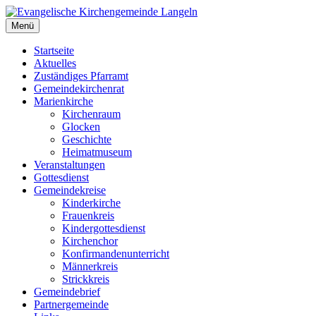
Zum
Inhalt
Menü
Evangelische Kirchengemeinde Langeln
Evangelische Kirchengemeinde Langeln
springen
Startseite
Aktuelles
Zuständiges Pfarramt
Gemeindekirchenrat
Marienkirche
Kirchenraum
Glocken
Geschichte
Heimatmuseum
Veranstaltungen
Gottesdienst
Gemeindekreise
Kinderkirche
Frauenkreis
Kindergottesdienst
Kirchenchor
Konfirmandenunterricht
Männerkreis
Strickkreis
Gemeindebrief
Partnergemeinde