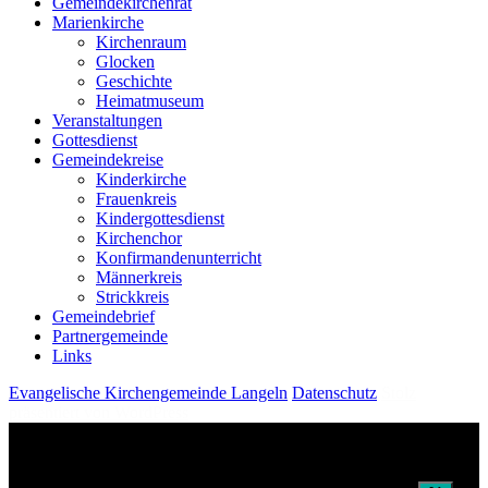
Gemeindekirchenrat
Marienkirche
Kirchenraum
Glocken
Geschichte
Heimatmuseum
Veranstaltungen
Gottesdienst
Gemeindekreise
Kinderkirche
Frauenkreis
Kindergottesdienst
Kirchenchor
Konfirmandenunterricht
Männerkreis
Strickkreis
Gemeindebrief
Partnergemeinde
Links
Evangelische Kirchengemeinde Langeln
Datenschutz
Stolz
präsentiert von WordPress
Um unsere Webseite für Sie optimal zu gestalten und fortlaufend
verbessern zu können, verwenden wir Cookies. JA ist für alle
Cookies zu klicken, NEIN für nur funktionale der Webseite. Weitere