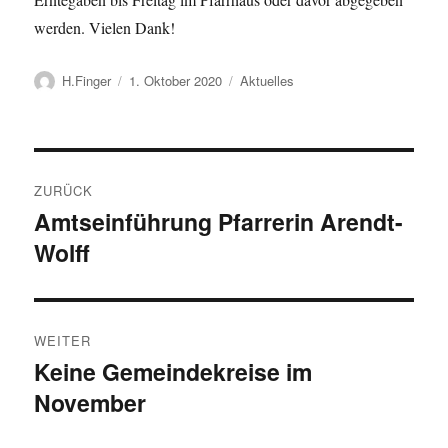
werden. Vielen Dank!
Autor
Veröffentlicht
Kategorien
H.Finger
1. Oktober 2020
Aktuelles
am
Beitragsnavigation
ZURÜCK
Amtseinführung Pfarrerin Arendt-
Vorheriger
Wolff
Beitrag:
WEITER
Keine Gemeindekreise im
Nächster
November
Beitrag: