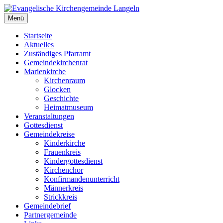
Zum
Inhalt
Menü
Evangelische Kirchengemeinde Langeln
Evangelische Kirchengemeinde Langeln
springen
Startseite
Aktuelles
Zuständiges Pfarramt
Gemeindekirchenrat
Marienkirche
Kirchenraum
Glocken
Geschichte
Heimatmuseum
Veranstaltungen
Gottesdienst
Gemeindekreise
Kinderkirche
Frauenkreis
Kindergottesdienst
Kirchenchor
Konfirmandenunterricht
Männerkreis
Strickkreis
Gemeindebrief
Partnergemeinde