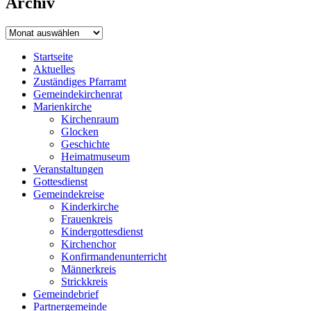
Archiv
Archiv
Startseite
Aktuelles
Zuständiges Pfarramt
Gemeindekirchenrat
Marienkirche
Kirchenraum
Glocken
Geschichte
Heimatmuseum
Veranstaltungen
Gottesdienst
Gemeindekreise
Kinderkirche
Frauenkreis
Kindergottesdienst
Kirchenchor
Konfirmandenunterricht
Männerkreis
Strickkreis
Gemeindebrief
Partnergemeinde