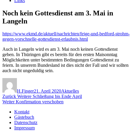
Links
Noch kein Gottesdienst am 3. Mai in
Langeln
https://www.ekmd.de/aktuell/nachrichten/feige-und-bedford-strohm-
gegen-vorschnelle-gottesdienst-erlaubnis.html
Auch in Langeln wird es am 3. Mai noch keinen Gottesdienst
geben. In Thüringen gibt es bereits für den ersten Maisonntag
Möglichkeiten unter bestimmten Bedingungen Gottesdienst zu
feiern. In unserem Bundesland ist dies nicht der Fall und wir sollten
auch nicht ungeduldig sein.
Autor
Veröffentlicht
Kategorien
am
H.Finger
21. April 2020
Aktuelles
Beitragsnavigation
Vorheriger
Zurück
Weitere Schließung bis Ende April
Nächster
Beitrag:
Weiter
Konfirmation verschoben
Beitrag:
Kontakt
Gästebuch
Datenschutz
Impressum