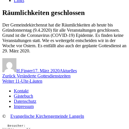
Links
Räumlichkeiten geschlossen
Der Gemeindekirchenrat hat die Räumlichkeiten ab heute bis
Gründonnerstag (9.4.2020) für alle Veranstaltungen geschlossen.
Grund ist die Coronavirus (COVID-19) Epidemie. Es finden keine
Veranstaltungen statt. Wie es weitergeht entscheiden wir in der
Woche vor Ostern. Es entfällt also auch der geplante Gottesdienst an
29. März 2020.
Autor
Veröffentlicht
Kategorien
am
H.Finger
17. März 2020
Aktuelles
Beitragsnavigation
Vorheriger
Zurück
Veränderte Gottesdienstzeiten
Nächster
Beitrag:
Weiter
11-Uhr-Läuten
Beitrag:
Kontakt
Gästebuch
Datenschutz
Impressum
©
Evangelische Kirchengemeinde Langeln
Besucher: