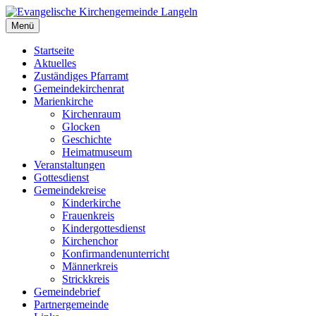
Zum
Inhalt
Menü
Evangelische Kirchengemeinde Langeln
Evangelische Kirchengemeinde Langeln
springen
Startseite
Aktuelles
Zuständiges Pfarramt
Gemeindekirchenrat
Marienkirche
Kirchenraum
Glocken
Geschichte
Heimatmuseum
Veranstaltungen
Gottesdienst
Gemeindekreise
Kinderkirche
Frauenkreis
Kindergottesdienst
Kirchenchor
Konfirmandenunterricht
Männerkreis
Strickkreis
Gemeindebrief
Partnergemeinde