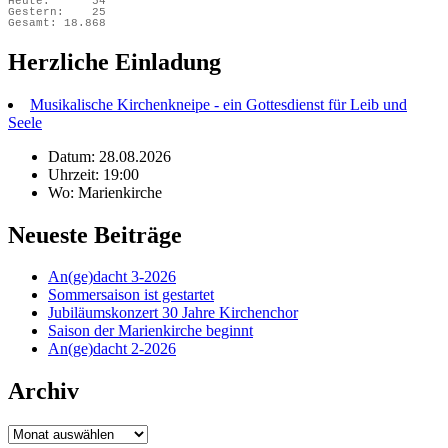
Heute:
54
Gestern:
25
Gesamt:
18.868
Herzliche Einladung
Musikalische Kirchenkneipe - ein Gottesdienst für Leib und
Seele
Datum: 28.08.2026
Uhrzeit: 19:00
Wo: Marienkirche
Neueste Beiträge
An(ge)dacht 3-2026
Sommersaison ist gestartet
Jubiläumskonzert 30 Jahre Kirchenchor
Saison der Marienkirche beginnt
An(ge)dacht 2-2026
Archiv
Archiv