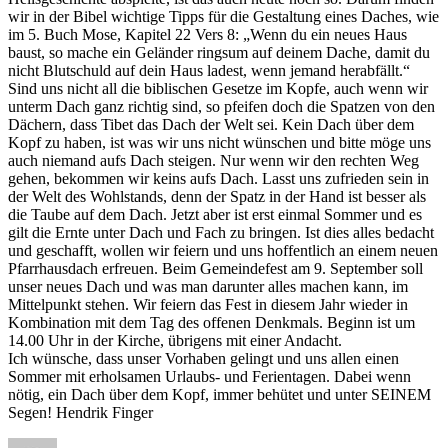
wir in der Bibel wichtige Tipps für die Gestaltung eines Daches, wie
im 5. Buch Mose, Kapitel 22 Vers 8: „Wenn du ein neues Haus
baust, so mache ein Geländer ringsum auf deinem Dache, damit du
nicht Blutschuld auf dein Haus ladest, wenn jemand herabfällt.“
Sind uns nicht all die biblischen Gesetze im Kopfe, auch wenn wir
unterm Dach ganz richtig sind, so pfeifen doch die Spatzen von den
Dächern, dass Tibet das Dach der Welt sei. Kein Dach über dem
Kopf zu haben, ist was wir uns nicht wünschen und bitte möge uns
auch niemand aufs Dach steigen. Nur wenn wir den rechten Weg
gehen, bekommen wir keins aufs Dach. Lasst uns zufrieden sein in
der Welt des Wohlstands, denn der Spatz in der Hand ist besser als
die Taube auf dem Dach. Jetzt aber ist erst einmal Sommer und es
gilt die Ernte unter Dach und Fach zu bringen. Ist dies alles bedacht
und geschafft, wollen wir feiern und uns hoffentlich an einem neuen
Pfarrhausdach erfreuen. Beim Gemeindefest am 9. September soll
unser neues Dach und was man darunter alles machen kann, im
Mittelpunkt stehen. Wir feiern das Fest in diesem Jahr wieder in
Kombination mit dem Tag des offenen Denkmals. Beginn ist um
14.00 Uhr in der Kirche, übrigens mit einer Andacht.
Ich wünsche, dass unser Vorhaben gelingt und uns allen einen
Sommer mit erholsamen Urlaubs- und Ferientagen. Dabei wenn
nötig, ein Dach über dem Kopf, immer behütet und unter SEINEM
Segen! Hendrik Finger
Autor
Veröffentlicht
Kategorien