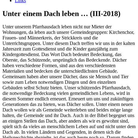
Links
Unter einem Dach leben … (III-2018)
Unter unserem Pfarrhausdach leben nicht nur Mieter der
Wohnungen, da leben auch unsere Gemeindegruppen: Kirchenchor,
Frauen- und Männerkreis, der Strickkreis und die
Unterrichtsgruppen. Unter diesem Dach treffen wir uns in der kalten
Jahreszeit zum Gottesdienst und die Kinder ganzjährig zum
Kindergottesdienst. Das Wort Dach bedeutet Bedeckung, das
Oberste, das Schützende, ursprünglich das Bedeckende. Dächer
haben verschiedene Formen, sind aus den verschiedensten
Materialien und bedecken die unterschiedlichsten Gebäude.
Gemeinsam haben aber unsere Dächer, dass sie Mensch und Tier
sowie zum Leben notwendigen Dingen und den einzelnen
Gebäuden selbst Schutz bieten. Unser schützendes Pfarrhausdach,
die notwendige Bedeckung vielen gemeindlichen Lebens, wird in
diesem Sommer endlich erneuert. Erneuert um uns und zukünftigen
Generationen das zu bieten, was Dächer sollen. Unter einem neuen
Dach wollen wir als Gemeinde weiterleben und beides möge lange
halten, die Gemeinde und ihr Dach. Auch in der Bibel begegnet uns
an einigen Stellen das Dach, aber anders als wir es gewohnt sind,
spielt sich da vieles an menschlichem Leben auf und nicht unter dem
Dach ab. In vielen Ländern und Gegenden, in denen sich die
Heilsgeschichte abspielte, ist das auch heute noch so. Darum finden