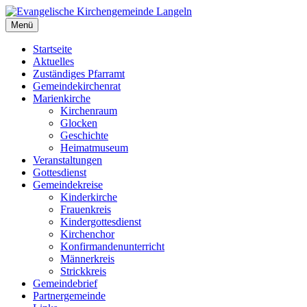
Zum
Inhalt
Menü
Evangelische Kirchengemeinde Langeln
Evangelische Kirchengemeinde Langeln
springen
Startseite
Aktuelles
Zuständiges Pfarramt
Gemeindekirchenrat
Marienkirche
Kirchenraum
Glocken
Geschichte
Heimatmuseum
Veranstaltungen
Gottesdienst
Gemeindekreise
Kinderkirche
Frauenkreis
Kindergottesdienst
Kirchenchor
Konfirmandenunterricht
Männerkreis
Strickkreis
Gemeindebrief
Partnergemeinde