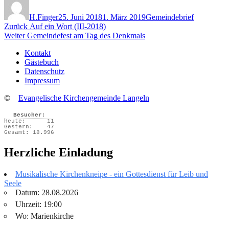
am
H.Finger
25. Juni 2018
1. März 2019
Gemeindebrief
Beitragsnavigation
Vorheriger
Zurück
Auf ein Wort (III-2018)
Nächster
Beitrag:
Weiter
Gemeindefest am Tag des Denkmals
Beitrag:
Kontakt
Gästebuch
Datenschutz
Impressum
©
Evangelische Kirchengemeinde Langeln
Besucher:
Heute:
11
Gestern:
47
Gesamt:
18.996
Herzliche Einladung
Musikalische Kirchenkneipe - ein Gottesdienst für Leib und
Seele
Datum: 28.08.2026
Uhrzeit: 19:00
Wo: Marienkirche