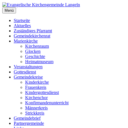
Zum
Inhalt
Menü
Evangelische Kirchengemeinde Langeln
Evangelische Kirchengemeinde Langeln
springen
Startseite
Aktuelles
Zuständiges Pfarramt
Gemeindekirchenrat
Marienkirche
Kirchenraum
Glocken
Geschichte
Heimatmuseum
Veranstaltungen
Gottesdienst
Gemeindekreise
Kinderkirche
Frauenkreis
Kindergottesdienst
Kirchenchor
Konfirmandenunterricht
Männerkreis
Strickkreis
Gemeindebrief
Partnergemeinde