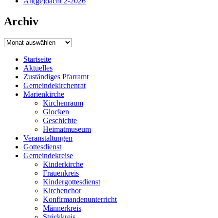
An(ge)dacht 2-2026
Archiv
Archiv
Startseite
Aktuelles
Zuständiges Pfarramt
Gemeindekirchenrat
Marienkirche
Kirchenraum
Glocken
Geschichte
Heimatmuseum
Veranstaltungen
Gottesdienst
Gemeindekreise
Kinderkirche
Frauenkreis
Kindergottesdienst
Kirchenchor
Konfirmandenunterricht
Männerkreis
Strickkreis