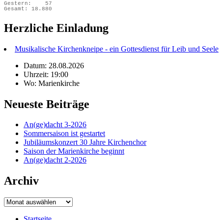
Gestern:
57
Gesamt:
18.880
Herzliche Einladung
Musikalische Kirchenkneipe - ein Gottesdienst für Leib und Seele
Datum: 28.08.2026
Uhrzeit: 19:00
Wo: Marienkirche
Neueste Beiträge
An(ge)dacht 3-2026
Sommersaison ist gestartet
Jubiläumskonzert 30 Jahre Kirchenchor
Saison der Marienkirche beginnt
An(ge)dacht 2-2026
Archiv
Archiv
Startseite