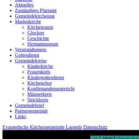
Aktuelles
Zuständiges Pfarramt
Gemeindekirchenrat
Marienkirche
Kirchenraum
Glocken
Geschichte
Heimatmuseum
Veranstaltungen
Gottesdienst
Gemeindekreise
Kinderkirche
Frauenkreis
Kindergottesdienst
Kirchenchor
Konfirmandenunterricht
Männerkreis
Strickkreis
Gemeindebrief
Partnergemeinde
Links
Evangelische Kirchengemeinde Langeln
Datenschutz
Stolz präsentie
Um unsere Webseite für Sie optimal zu gestalten und fortlaufend verb
zu Cookies in unserer Datenschutzerklärung.
JA
NEIN
Datenschutz