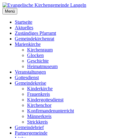
Zum
Inhalt
Menü
Evangelische Kirchengemeinde Langeln
Evangelische Kirchengemeinde Langeln
springen
Startseite
Aktuelles
Zuständiges Pfarramt
Gemeindekirchenrat
Marienkirche
Kirchenraum
Glocken
Geschichte
Heimatmuseum
Veranstaltungen
Gottesdienst
Gemeindekreise
Kinderkirche
Frauenkreis
Kindergottesdienst
Kirchenchor
Konfirmandenunterricht
Männerkreis
Strickkreis
Gemeindebrief
Partnergemeinde