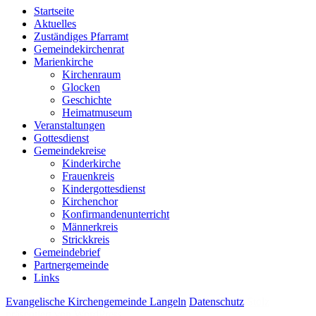
Startseite
Aktuelles
Zuständiges Pfarramt
Gemeindekirchenrat
Marienkirche
Kirchenraum
Glocken
Geschichte
Heimatmuseum
Veranstaltungen
Gottesdienst
Gemeindekreise
Kinderkirche
Frauenkreis
Kindergottesdienst
Kirchenchor
Konfirmandenunterricht
Männerkreis
Strickkreis
Gemeindebrief
Partnergemeinde
Links
Evangelische Kirchengemeinde Langeln
Datenschutz
Stolz
präsentiert von WordPress