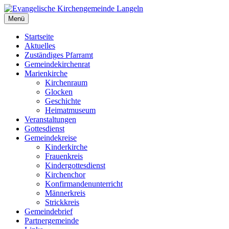
Zum
Inhalt
Menü
Evangelische Kirchengemeinde Langeln
Evangelische Kirchengemeinde Langeln
springen
Startseite
Aktuelles
Zuständiges Pfarramt
Gemeindekirchenrat
Marienkirche
Kirchenraum
Glocken
Geschichte
Heimatmuseum
Veranstaltungen
Gottesdienst
Gemeindekreise
Kinderkirche
Frauenkreis
Kindergottesdienst
Kirchenchor
Konfirmandenunterricht
Männerkreis
Strickkreis
Gemeindebrief
Partnergemeinde