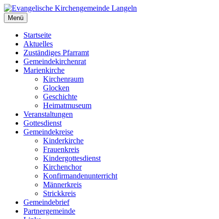
Zum
Inhalt
Menü
Evangelische Kirchengemeinde Langeln
Evangelische Kirchengemeinde Langeln
springen
Startseite
Aktuelles
Zuständiges Pfarramt
Gemeindekirchenrat
Marienkirche
Kirchenraum
Glocken
Geschichte
Heimatmuseum
Veranstaltungen
Gottesdienst
Gemeindekreise
Kinderkirche
Frauenkreis
Kindergottesdienst
Kirchenchor
Konfirmandenunterricht
Männerkreis
Strickkreis
Gemeindebrief
Partnergemeinde