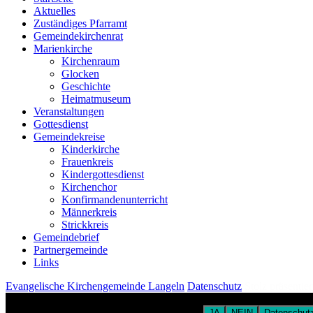
Aktuelles
Zuständiges Pfarramt
Gemeindekirchenrat
Marienkirche
Kirchenraum
Glocken
Geschichte
Heimatmuseum
Veranstaltungen
Gottesdienst
Gemeindekreise
Kinderkirche
Frauenkreis
Kindergottesdienst
Kirchenchor
Konfirmandenunterricht
Männerkreis
Strickkreis
Gemeindebrief
Partnergemeinde
Links
Evangelische Kirchengemeinde Langeln
Datenschutz
Stolz präsentie
Um unsere Webseite für Sie optimal zu gestalten und fortlaufend verb
zu Cookies in unserer Datenschutzerklärung.
JA
NEIN
Datenschutz