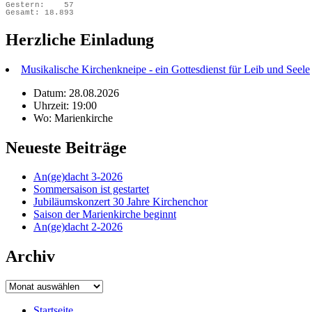
Gestern:
57
Gesamt:
18.893
Herzliche Einladung
Musikalische Kirchenkneipe - ein Gottesdienst für Leib und Seele
Datum: 28.08.2026
Uhrzeit: 19:00
Wo: Marienkirche
Neueste Beiträge
An(ge)dacht 3-2026
Sommersaison ist gestartet
Jubiläumskonzert 30 Jahre Kirchenchor
Saison der Marienkirche beginnt
An(ge)dacht 2-2026
Archiv
Archiv
Startseite