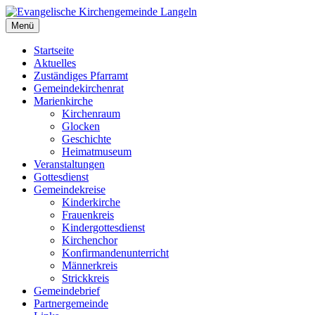
Zum
Inhalt
Menü
Evangelische Kirchengemeinde Langeln
Evangelische Kirchengemeinde Langeln
springen
Startseite
Aktuelles
Zuständiges Pfarramt
Gemeindekirchenrat
Marienkirche
Kirchenraum
Glocken
Geschichte
Heimatmuseum
Veranstaltungen
Gottesdienst
Gemeindekreise
Kinderkirche
Frauenkreis
Kindergottesdienst
Kirchenchor
Konfirmandenunterricht
Männerkreis
Strickkreis
Gemeindebrief
Partnergemeinde