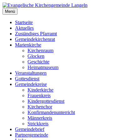
Zum
Inhalt
Menü
Evangelische Kirchengemeinde Langeln
Evangelische Kirchengemeinde Langeln
springen
Startseite
Aktuelles
Zuständiges Pfarramt
Gemeindekirchenrat
Marienkirche
Kirchenraum
Glocken
Geschichte
Heimatmuseum
Veranstaltungen
Gottesdienst
Gemeindekreise
Kinderkirche
Frauenkreis
Kindergottesdienst
Kirchenchor
Konfirmandenunterricht
Männerkreis
Strickkreis
Gemeindebrief
Partnergemeinde