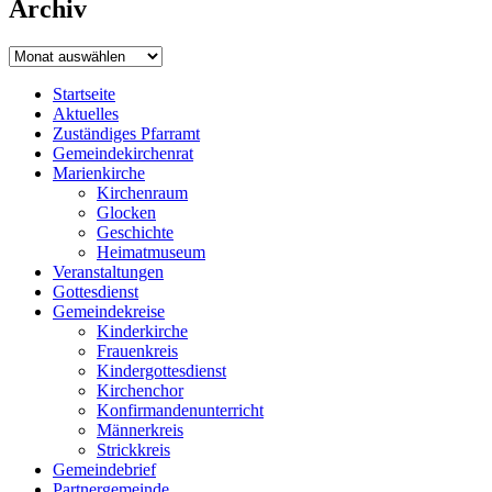
Archiv
Archiv
Startseite
Aktuelles
Zuständiges Pfarramt
Gemeindekirchenrat
Marienkirche
Kirchenraum
Glocken
Geschichte
Heimatmuseum
Veranstaltungen
Gottesdienst
Gemeindekreise
Kinderkirche
Frauenkreis
Kindergottesdienst
Kirchenchor
Konfirmandenunterricht
Männerkreis
Strickkreis
Gemeindebrief
Partnergemeinde