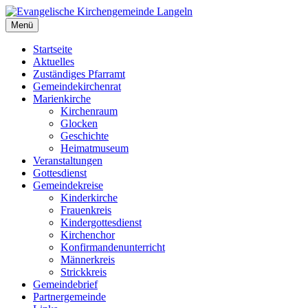
Zum
Inhalt
Menü
Evangelische Kirchengemeinde Langeln
Evangelische Kirchengemeinde Langeln
springen
Startseite
Aktuelles
Zuständiges Pfarramt
Gemeindekirchenrat
Marienkirche
Kirchenraum
Glocken
Geschichte
Heimatmuseum
Veranstaltungen
Gottesdienst
Gemeindekreise
Kinderkirche
Frauenkreis
Kindergottesdienst
Kirchenchor
Konfirmandenunterricht
Männerkreis
Strickkreis
Gemeindebrief
Partnergemeinde