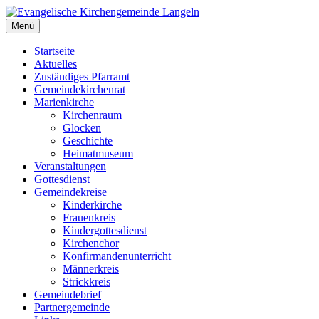
Zum
Inhalt
Menü
Evangelische Kirchengemeinde Langeln
Evangelische Kirchengemeinde Langeln
springen
Startseite
Aktuelles
Zuständiges Pfarramt
Gemeindekirchenrat
Marienkirche
Kirchenraum
Glocken
Geschichte
Heimatmuseum
Veranstaltungen
Gottesdienst
Gemeindekreise
Kinderkirche
Frauenkreis
Kindergottesdienst
Kirchenchor
Konfirmandenunterricht
Männerkreis
Strickkreis
Gemeindebrief
Partnergemeinde