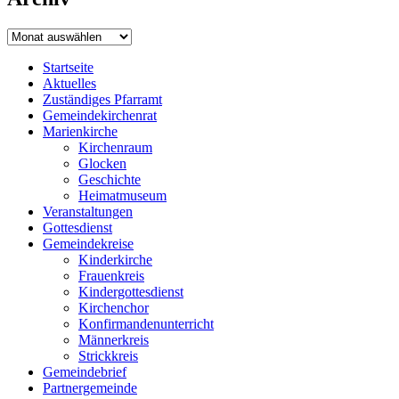
Archiv
Startseite
Aktuelles
Zuständiges Pfarramt
Gemeindekirchenrat
Marienkirche
Kirchenraum
Glocken
Geschichte
Heimatmuseum
Veranstaltungen
Gottesdienst
Gemeindekreise
Kinderkirche
Frauenkreis
Kindergottesdienst
Kirchenchor
Konfirmandenunterricht
Männerkreis
Strickkreis
Gemeindebrief
Partnergemeinde