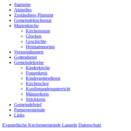
Startseite
Aktuelles
Zuständiges Pfarramt
Gemeindekirchenrat
Marienkirche
Kirchenraum
Glocken
Geschichte
Heimatmuseum
Veranstaltungen
Gottesdienst
Gemeindekreise
Kinderkirche
Frauenkreis
Kindergottesdienst
Kirchenchor
Konfirmandenunterricht
Männerkreis
Strickkreis
Gemeindebrief
Partnergemeinde
Links
Evangelische Kirchengemeinde Langeln
Datenschutz
Stolz
präsentiert von WordPress