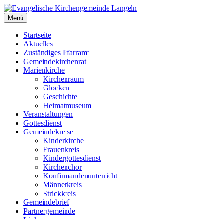
Zum
Inhalt
Menü
Evangelische Kirchengemeinde Langeln
Evangelische Kirchengemeinde Langeln
springen
Startseite
Aktuelles
Zuständiges Pfarramt
Gemeindekirchenrat
Marienkirche
Kirchenraum
Glocken
Geschichte
Heimatmuseum
Veranstaltungen
Gottesdienst
Gemeindekreise
Kinderkirche
Frauenkreis
Kindergottesdienst
Kirchenchor
Konfirmandenunterricht
Männerkreis
Strickkreis
Gemeindebrief
Partnergemeinde