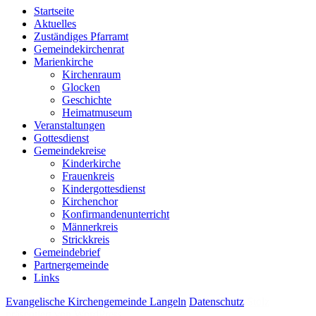
Startseite
Aktuelles
Zuständiges Pfarramt
Gemeindekirchenrat
Marienkirche
Kirchenraum
Glocken
Geschichte
Heimatmuseum
Veranstaltungen
Gottesdienst
Gemeindekreise
Kinderkirche
Frauenkreis
Kindergottesdienst
Kirchenchor
Konfirmandenunterricht
Männerkreis
Strickkreis
Gemeindebrief
Partnergemeinde
Links
Evangelische Kirchengemeinde Langeln
Datenschutz
Stolz
präsentiert von WordPress