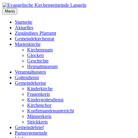
Zum
Inhalt
Menü
Evangelische Kirchengemeinde Langeln
Evangelische Kirchengemeinde Langeln
springen
Startseite
Aktuelles
Zuständiges Pfarramt
Gemeindekirchenrat
Marienkirche
Kirchenraum
Glocken
Geschichte
Heimatmuseum
Veranstaltungen
Gottesdienst
Gemeindekreise
Kinderkirche
Frauenkreis
Kindergottesdienst
Kirchenchor
Konfirmandenunterricht
Männerkreis
Strickkreis
Gemeindebrief
Partnergemeinde