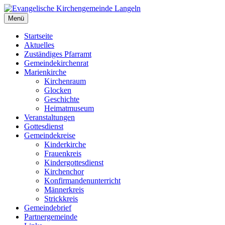
Zum
Inhalt
Menü
Evangelische Kirchengemeinde Langeln
Evangelische Kirchengemeinde Langeln
springen
Startseite
Aktuelles
Zuständiges Pfarramt
Gemeindekirchenrat
Marienkirche
Kirchenraum
Glocken
Geschichte
Heimatmuseum
Veranstaltungen
Gottesdienst
Gemeindekreise
Kinderkirche
Frauenkreis
Kindergottesdienst
Kirchenchor
Konfirmandenunterricht
Männerkreis
Strickkreis
Gemeindebrief
Partnergemeinde