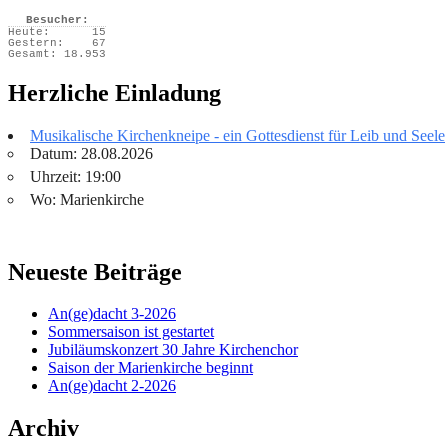
Besucher:
Heute:
15
Gestern:
67
Gesamt:
18.953
Herzliche Einladung
Musikalische Kirchenkneipe - ein Gottesdienst für Leib und Seele
Datum: 28.08.2026
Uhrzeit: 19:00
Wo: Marienkirche
Neueste Beiträge
An(ge)dacht 3-2026
Sommersaison ist gestartet
Jubiläumskonzert 30 Jahre Kirchenchor
Saison der Marienkirche beginnt
An(ge)dacht 2-2026
Archiv