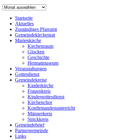
Archiv
Startseite
Aktuelles
Zuständiges Pfarramt
Gemeindekirchenrat
Marienkirche
Kirchenraum
Glocken
Geschichte
Heimatmuseum
Veranstaltungen
Gottesdienst
Gemeindekreise
Kinderkirche
Frauenkreis
Kindergottesdienst
Kirchenchor
Konfirmandenunterricht
Männerkreis
Strickkreis
Gemeindebrief
Partnergemeinde
Links