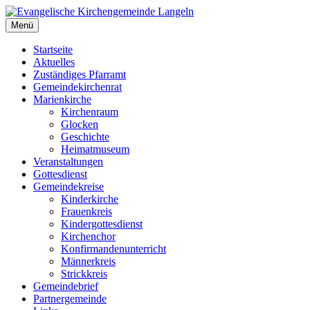
Zum
Inhalt
Menü
Evangelische Kirchengemeinde Langeln
Evangelische Kirchengemeinde Langeln
springen
Startseite
Aktuelles
Zuständiges Pfarramt
Gemeindekirchenrat
Marienkirche
Kirchenraum
Glocken
Geschichte
Heimatmuseum
Veranstaltungen
Gottesdienst
Gemeindekreise
Kinderkirche
Frauenkreis
Kindergottesdienst
Kirchenchor
Konfirmandenunterricht
Männerkreis
Strickkreis
Gemeindebrief
Partnergemeinde