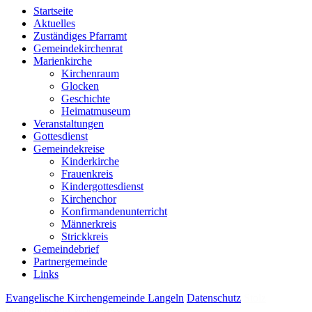
Startseite
Aktuelles
Zuständiges Pfarramt
Gemeindekirchenrat
Marienkirche
Kirchenraum
Glocken
Geschichte
Heimatmuseum
Veranstaltungen
Gottesdienst
Gemeindekreise
Kinderkirche
Frauenkreis
Kindergottesdienst
Kirchenchor
Konfirmandenunterricht
Männerkreis
Strickkreis
Gemeindebrief
Partnergemeinde
Links
Evangelische Kirchengemeinde Langeln
Datenschutz
Stolz
präsentiert von WordPress