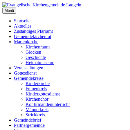
Zum
Inhalt
Menü
Evangelische Kirchengemeinde Langeln
Evangelische Kirchengemeinde Langeln
springen
Startseite
Aktuelles
Zuständiges Pfarramt
Gemeindekirchenrat
Marienkirche
Kirchenraum
Glocken
Geschichte
Heimatmuseum
Veranstaltungen
Gottesdienst
Gemeindekreise
Kinderkirche
Frauenkreis
Kindergottesdienst
Kirchenchor
Konfirmandenunterricht
Männerkreis
Strickkreis
Gemeindebrief
Partnergemeinde