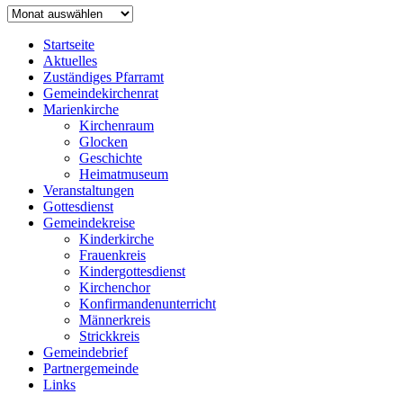
Archiv
Startseite
Aktuelles
Zuständiges Pfarramt
Gemeindekirchenrat
Marienkirche
Kirchenraum
Glocken
Geschichte
Heimatmuseum
Veranstaltungen
Gottesdienst
Gemeindekreise
Kinderkirche
Frauenkreis
Kindergottesdienst
Kirchenchor
Konfirmandenunterricht
Männerkreis
Strickkreis
Gemeindebrief
Partnergemeinde
Links