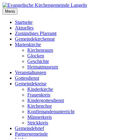
Zum
Inhalt
Menü
Evangelische Kirchengemeinde Langeln
Evangelische Kirchengemeinde Langeln
springen
Startseite
Aktuelles
Zuständiges Pfarramt
Gemeindekirchenrat
Marienkirche
Kirchenraum
Glocken
Geschichte
Heimatmuseum
Veranstaltungen
Gottesdienst
Gemeindekreise
Kinderkirche
Frauenkreis
Kindergottesdienst
Kirchenchor
Konfirmandenunterricht
Männerkreis
Strickkreis
Gemeindebrief
Partnergemeinde