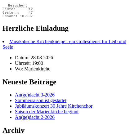
Besucher:
Heute:
12
Gestern:
47
Gesamt:
18.997
Herzliche Einladung
Musikalische Kirchenkneipe - ein Gottesdienst für Leib und
Seele
Datum: 28.08.2026
Uhrzeit: 19:00
Wo: Marienkirche
Neueste Beiträge
An(ge)dacht 3-2026
Sommersaison ist gestartet
Jubiläumskonzert 30 Jahre Kirchenchor
Saison der Marienkirche beginnt
An(ge)dacht 2-2026
Archiv