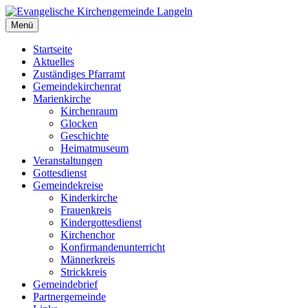
Zum
Inhalt
Menü
Evangelische Kirchengemeinde Langeln
Evangelische Kirchengemeinde Langeln
springen
Startseite
Aktuelles
Zuständiges Pfarramt
Gemeindekirchenrat
Marienkirche
Kirchenraum
Glocken
Geschichte
Heimatmuseum
Veranstaltungen
Gottesdienst
Gemeindekreise
Kinderkirche
Frauenkreis
Kindergottesdienst
Kirchenchor
Konfirmandenunterricht
Männerkreis
Strickkreis
Gemeindebrief
Partnergemeinde