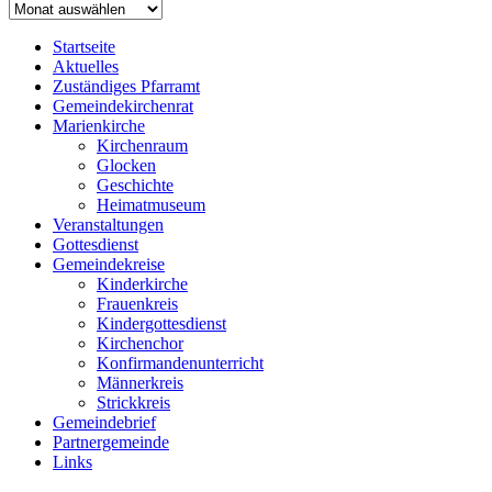
Archiv
Startseite
Aktuelles
Zuständiges Pfarramt
Gemeindekirchenrat
Marienkirche
Kirchenraum
Glocken
Geschichte
Heimatmuseum
Veranstaltungen
Gottesdienst
Gemeindekreise
Kinderkirche
Frauenkreis
Kindergottesdienst
Kirchenchor
Konfirmandenunterricht
Männerkreis
Strickkreis
Gemeindebrief
Partnergemeinde
Links