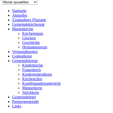
Archiv
Startseite
Aktuelles
Zuständiges Pfarramt
Gemeindekirchenrat
Marienkirche
Kirchenraum
Glocken
Geschichte
Heimatmuseum
Veranstaltungen
Gottesdienst
Gemeindekreise
Kinderkirche
Frauenkreis
Kindergottesdienst
Kirchenchor
Konfirmandenunterricht
Männerkreis
Strickkreis
Gemeindebrief
Partnergemeinde
Links