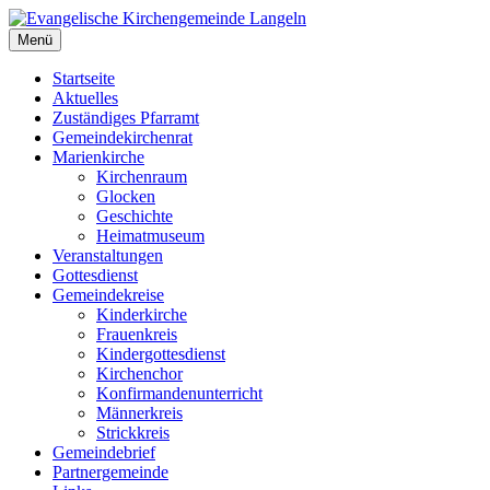
Zum
Inhalt
Menü
Evangelische Kirchengemeinde Langeln
Evangelische Kirchengemeinde Langeln
springen
Startseite
Aktuelles
Zuständiges Pfarramt
Gemeindekirchenrat
Marienkirche
Kirchenraum
Glocken
Geschichte
Heimatmuseum
Veranstaltungen
Gottesdienst
Gemeindekreise
Kinderkirche
Frauenkreis
Kindergottesdienst
Kirchenchor
Konfirmandenunterricht
Männerkreis
Strickkreis
Gemeindebrief
Partnergemeinde