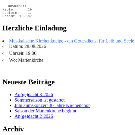
Besucher:
Heute:
29
Gestern:
67
Gesamt:
18.967
Herzliche Einladung
Musikalische Kirchenkneipe - ein Gottesdienst für Leib und Seele
Datum: 28.08.2026
Uhrzeit: 19:00
Wo: Marienkirche
Neueste Beiträge
An(ge)dacht 3-2026
Sommersaison ist gestartet
Jubiläumskonzert 30 Jahre Kirchenchor
Saison der Marienkirche beginnt
An(ge)dacht 2-2026
Archiv