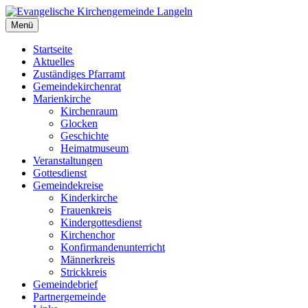
Zum
Inhalt
Menü
Evangelische Kirchengemeinde Langeln
Evangelische Kirchengemeinde Langeln
springen
Startseite
Aktuelles
Zuständiges Pfarramt
Gemeindekirchenrat
Marienkirche
Kirchenraum
Glocken
Geschichte
Heimatmuseum
Veranstaltungen
Gottesdienst
Gemeindekreise
Kinderkirche
Frauenkreis
Kindergottesdienst
Kirchenchor
Konfirmandenunterricht
Männerkreis
Strickkreis
Gemeindebrief
Partnergemeinde