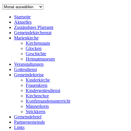
Archiv
Startseite
Aktuelles
Zuständiges Pfarramt
Gemeindekirchenrat
Marienkirche
Kirchenraum
Glocken
Geschichte
Heimatmuseum
Veranstaltungen
Gottesdienst
Gemeindekreise
Kinderkirche
Frauenkreis
Kindergottesdienst
Kirchenchor
Konfirmandenunterricht
Männerkreis
Strickkreis
Gemeindebrief
Partnergemeinde
Links