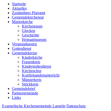
Startseite
Aktuelles
Zuständiges Pfarramt
Gemeindekirchenrat
Marienkirche
Kirchenraum
Glocken
Geschichte
Heimatmuseum
Veranstaltungen
Gottesdienst
Gemeindekreise
Kinderkirche
Frauenkreis
Kindergottesdienst
Kirchenchor
Konfirmandenunterricht
Männerkreis
Strickkreis
Gemeindebrief
Partnergemeinde
Links
Evangelische Kirchengemeinde Langeln
Datenschutz
Stolz
präsentiert von WordPress