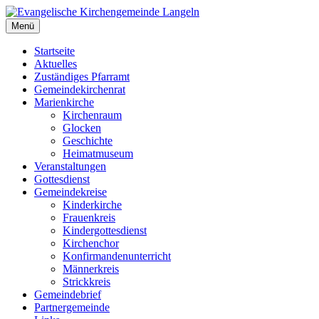
Zum
Inhalt
Menü
Evangelische Kirchengemeinde Langeln
Evangelische Kirchengemeinde Langeln
springen
Startseite
Aktuelles
Zuständiges Pfarramt
Gemeindekirchenrat
Marienkirche
Kirchenraum
Glocken
Geschichte
Heimatmuseum
Veranstaltungen
Gottesdienst
Gemeindekreise
Kinderkirche
Frauenkreis
Kindergottesdienst
Kirchenchor
Konfirmandenunterricht
Männerkreis
Strickkreis
Gemeindebrief
Partnergemeinde