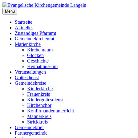
Zum
Inhalt
Menü
Evangelische Kirchengemeinde Langeln
Evangelische Kirchengemeinde Langeln
springen
Startseite
Aktuelles
Zuständiges Pfarramt
Gemeindekirchenrat
Marienkirche
Kirchenraum
Glocken
Geschichte
Heimatmuseum
Veranstaltungen
Gottesdienst
Gemeindekreise
Kinderkirche
Frauenkreis
Kindergottesdienst
Kirchenchor
Konfirmandenunterricht
Männerkreis
Strickkreis
Gemeindebrief
Partnergemeinde