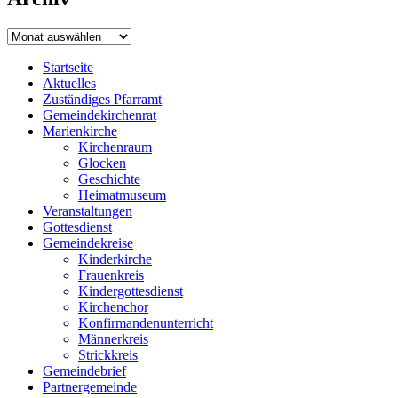
Archiv
Startseite
Aktuelles
Zuständiges Pfarramt
Gemeindekirchenrat
Marienkirche
Kirchenraum
Glocken
Geschichte
Heimatmuseum
Veranstaltungen
Gottesdienst
Gemeindekreise
Kinderkirche
Frauenkreis
Kindergottesdienst
Kirchenchor
Konfirmandenunterricht
Männerkreis
Strickkreis
Gemeindebrief
Partnergemeinde