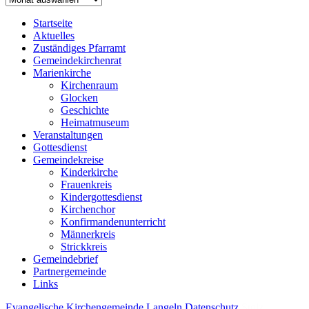
Startseite
Aktuelles
Zuständiges Pfarramt
Gemeindekirchenrat
Marienkirche
Kirchenraum
Glocken
Geschichte
Heimatmuseum
Veranstaltungen
Gottesdienst
Gemeindekreise
Kinderkirche
Frauenkreis
Kindergottesdienst
Kirchenchor
Konfirmandenunterricht
Männerkreis
Strickkreis
Gemeindebrief
Partnergemeinde
Links
Evangelische Kirchengemeinde Langeln
Datenschutz
Stolz