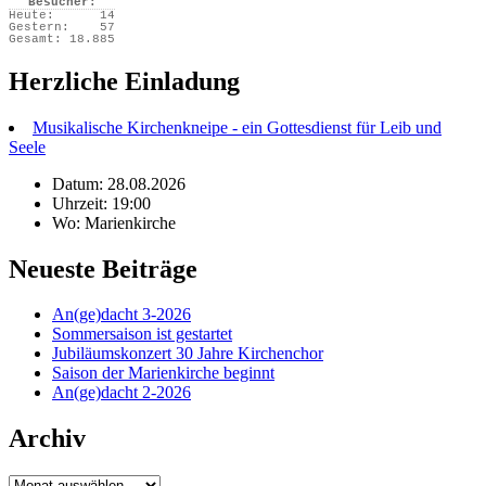
Besucher:
Heute:
14
Gestern:
57
Gesamt:
18.885
Herzliche Einladung
Musikalische Kirchenkneipe - ein Gottesdienst für Leib und
Seele
Datum: 28.08.2026
Uhrzeit: 19:00
Wo: Marienkirche
Neueste Beiträge
An(ge)dacht 3-2026
Sommersaison ist gestartet
Jubiläumskonzert 30 Jahre Kirchenchor
Saison der Marienkirche beginnt
An(ge)dacht 2-2026
Archiv
Archiv