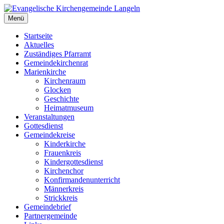
Zum
Inhalt
Menü
Evangelische Kirchengemeinde Langeln
Evangelische Kirchengemeinde Langeln
springen
Startseite
Aktuelles
Zuständiges Pfarramt
Gemeindekirchenrat
Marienkirche
Kirchenraum
Glocken
Geschichte
Heimatmuseum
Veranstaltungen
Gottesdienst
Gemeindekreise
Kinderkirche
Frauenkreis
Kindergottesdienst
Kirchenchor
Konfirmandenunterricht
Männerkreis
Strickkreis
Gemeindebrief
Partnergemeinde