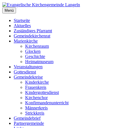
Zum
Inhalt
Menü
Evangelische Kirchengemeinde Langeln
Evangelische Kirchengemeinde Langeln
springen
Startseite
Aktuelles
Zuständiges Pfarramt
Gemeindekirchenrat
Marienkirche
Kirchenraum
Glocken
Geschichte
Heimatmuseum
Veranstaltungen
Gottesdienst
Gemeindekreise
Kinderkirche
Frauenkreis
Kindergottesdienst
Kirchenchor
Konfirmandenunterricht
Männerkreis
Strickkreis
Gemeindebrief
Partnergemeinde