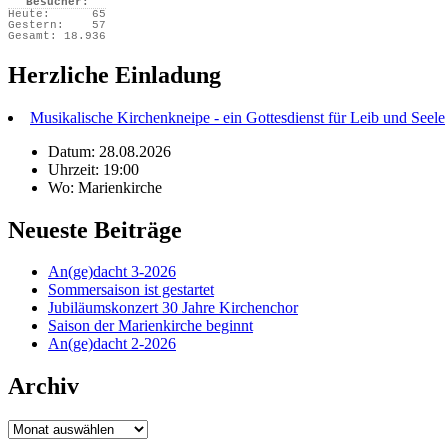
Besucher:
Heute:
65
Gestern:
57
Gesamt:
18.936
Herzliche Einladung
Musikalische Kirchenkneipe - ein Gottesdienst für Leib und Seele
Datum: 28.08.2026
Uhrzeit: 19:00
Wo: Marienkirche
Neueste Beiträge
An(ge)dacht 3-2026
Sommersaison ist gestartet
Jubiläumskonzert 30 Jahre Kirchenchor
Saison der Marienkirche beginnt
An(ge)dacht 2-2026
Archiv
Archiv