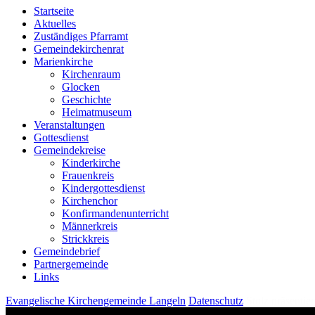
Startseite
Aktuelles
Zuständiges Pfarramt
Gemeindekirchenrat
Marienkirche
Kirchenraum
Glocken
Geschichte
Heimatmuseum
Veranstaltungen
Gottesdienst
Gemeindekreise
Kinderkirche
Frauenkreis
Kindergottesdienst
Kirchenchor
Konfirmandenunterricht
Männerkreis
Strickkreis
Gemeindebrief
Partnergemeinde
Links
Evangelische Kirchengemeinde Langeln
Datenschutz
Stolz präsentie
Um unsere Webseite für Sie optimal zu gestalten und fortlaufend verb