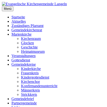
Zum
Inhalt
Menü
Evangelische Kirchengemeinde Langeln
Evangelische Kirchengemeinde Langeln
springen
Startseite
Aktuelles
Zuständiges Pfarramt
Gemeindekirchenrat
Marienkirche
Kirchenraum
Glocken
Geschichte
Heimatmuseum
Veranstaltungen
Gottesdienst
Gemeindekreise
Kinderkirche
Frauenkreis
Kindergottesdienst
Kirchenchor
Konfirmandenunterricht
Männerkreis
Strickkreis
Gemeindebrief
Partnergemeinde