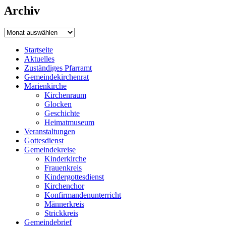
Archiv
Archiv
Startseite
Aktuelles
Zuständiges Pfarramt
Gemeindekirchenrat
Marienkirche
Kirchenraum
Glocken
Geschichte
Heimatmuseum
Veranstaltungen
Gottesdienst
Gemeindekreise
Kinderkirche
Frauenkreis
Kindergottesdienst
Kirchenchor
Konfirmandenunterricht
Männerkreis
Strickkreis
Gemeindebrief