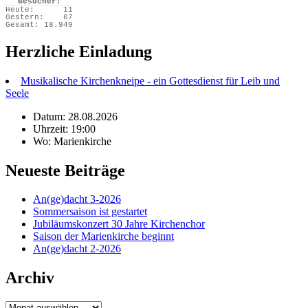
Besucher:
Heute:
11
Gestern:
67
Gesamt:
18.949
Herzliche Einladung
Musikalische Kirchenkneipe - ein Gottesdienst für Leib und
Seele
Datum: 28.08.2026
Uhrzeit: 19:00
Wo: Marienkirche
Neueste Beiträge
An(ge)dacht 3-2026
Sommersaison ist gestartet
Jubiläumskonzert 30 Jahre Kirchenchor
Saison der Marienkirche beginnt
An(ge)dacht 2-2026
Archiv
Archiv