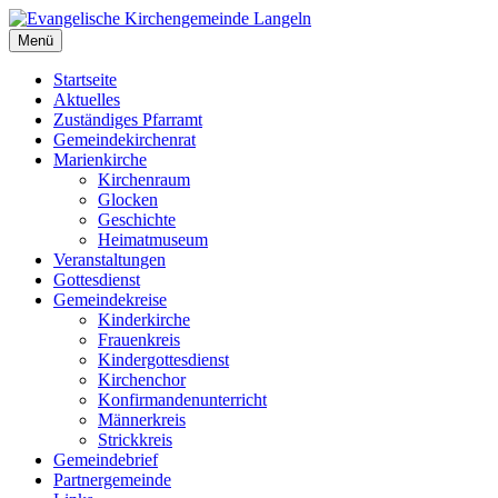
Zum
Inhalt
Menü
Evangelische Kirchengemeinde Langeln
Evangelische Kirchengemeinde Langeln
springen
Startseite
Aktuelles
Zuständiges Pfarramt
Gemeindekirchenrat
Marienkirche
Kirchenraum
Glocken
Geschichte
Heimatmuseum
Veranstaltungen
Gottesdienst
Gemeindekreise
Kinderkirche
Frauenkreis
Kindergottesdienst
Kirchenchor
Konfirmandenunterricht
Männerkreis
Strickkreis
Gemeindebrief
Partnergemeinde