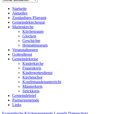
Startseite
Aktuelles
Zuständiges Pfarramt
Gemeindekirchenrat
Marienkirche
Kirchenraum
Glocken
Geschichte
Heimatmuseum
Veranstaltungen
Gottesdienst
Gemeindekreise
Kinderkirche
Frauenkreis
Kindergottesdienst
Kirchenchor
Konfirmandenunterricht
Männerkreis
Strickkreis
Gemeindebrief
Partnergemeinde
Links
Evangelische Kirchengemeinde Langeln
Datenschutz
Stolz