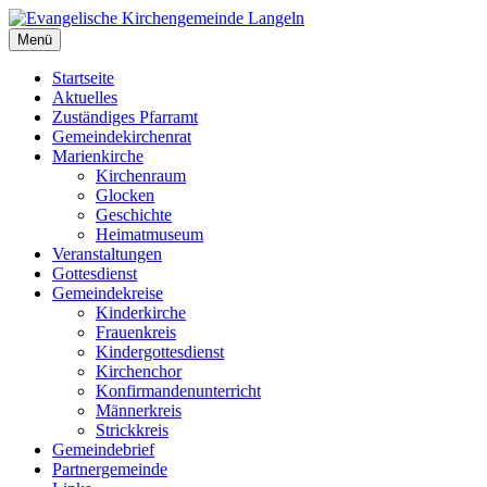
Zum
Inhalt
Menü
Evangelische Kirchengemeinde Langeln
Evangelische Kirchengemeinde Langeln
springen
Startseite
Aktuelles
Zuständiges Pfarramt
Gemeindekirchenrat
Marienkirche
Kirchenraum
Glocken
Geschichte
Heimatmuseum
Veranstaltungen
Gottesdienst
Gemeindekreise
Kinderkirche
Frauenkreis
Kindergottesdienst
Kirchenchor
Konfirmandenunterricht
Männerkreis
Strickkreis
Gemeindebrief
Partnergemeinde