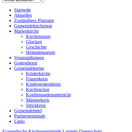
Startseite
Aktuelles
Zuständiges Pfarramt
Gemeindekirchenrat
Marienkirche
Kirchenraum
Glocken
Geschichte
Heimatmuseum
Veranstaltungen
Gottesdienst
Gemeindekreise
Kinderkirche
Frauenkreis
Kindergottesdienst
Kirchenchor
Konfirmandenunterricht
Männerkreis
Strickkreis
Gemeindebrief
Partnergemeinde
Links
Evangelische Kirchengemeinde Langeln
Datenschutz
Stolz