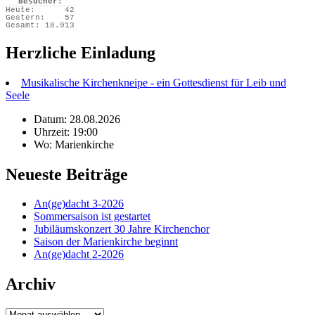
Besucher:
Heute:
42
Gestern:
57
Gesamt:
18.913
Herzliche Einladung
Musikalische Kirchenkneipe - ein Gottesdienst für Leib und
Seele
Datum: 28.08.2026
Uhrzeit: 19:00
Wo: Marienkirche
Neueste Beiträge
An(ge)dacht 3-2026
Sommersaison ist gestartet
Jubiläumskonzert 30 Jahre Kirchenchor
Saison der Marienkirche beginnt
An(ge)dacht 2-2026
Archiv
Archiv