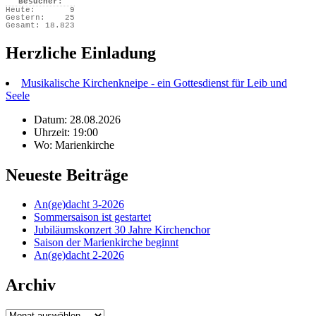
Besucher:
Heute:
9
Gestern:
25
Gesamt:
18.823
Herzliche Einladung
Musikalische Kirchenkneipe - ein Gottesdienst für Leib und
Seele
Datum: 28.08.2026
Uhrzeit: 19:00
Wo: Marienkirche
Neueste Beiträge
An(ge)dacht 3-2026
Sommersaison ist gestartet
Jubiläumskonzert 30 Jahre Kirchenchor
Saison der Marienkirche beginnt
An(ge)dacht 2-2026
Archiv
Archiv