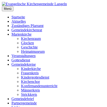
Zum
Inhalt
Menü
Evangelische Kirchengemeinde Langeln
Evangelische Kirchengemeinde Langeln
springen
Startseite
Aktuelles
Zuständiges Pfarramt
Gemeindekirchenrat
Marienkirche
Kirchenraum
Glocken
Geschichte
Heimatmuseum
Veranstaltungen
Gottesdienst
Gemeindekreise
Kinderkirche
Frauenkreis
Kindergottesdienst
Kirchenchor
Konfirmandenunterricht
Männerkreis
Strickkreis
Gemeindebrief
Partnergemeinde