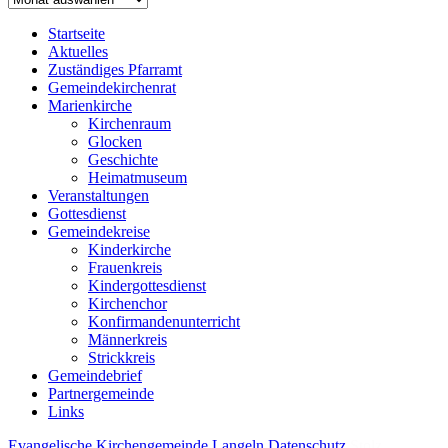
Startseite
Aktuelles
Zuständiges Pfarramt
Gemeindekirchenrat
Marienkirche
Kirchenraum
Glocken
Geschichte
Heimatmuseum
Veranstaltungen
Gottesdienst
Gemeindekreise
Kinderkirche
Frauenkreis
Kindergottesdienst
Kirchenchor
Konfirmandenunterricht
Männerkreis
Strickkreis
Gemeindebrief
Partnergemeinde
Links
Evangelische Kirchengemeinde Langeln
Datenschutz
Stolz