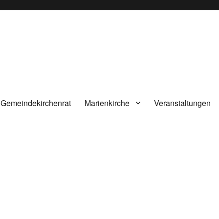
inde Langeln
Gemeindekirchenrat
Marienkirche
Veranstaltungen