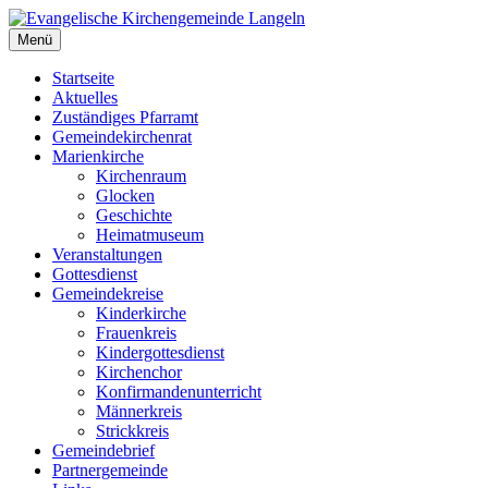
Zum
Inhalt
Menü
Evangelische Kirchengemeinde Langeln
Evangelische Kirchengemeinde Langeln
springen
Startseite
Aktuelles
Zuständiges Pfarramt
Gemeindekirchenrat
Marienkirche
Kirchenraum
Glocken
Geschichte
Heimatmuseum
Veranstaltungen
Gottesdienst
Gemeindekreise
Kinderkirche
Frauenkreis
Kindergottesdienst
Kirchenchor
Konfirmandenunterricht
Männerkreis
Strickkreis
Gemeindebrief
Partnergemeinde