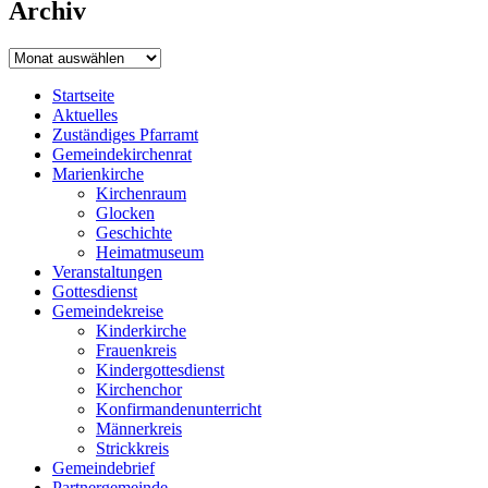
Archiv
Archiv
Startseite
Aktuelles
Zuständiges Pfarramt
Gemeindekirchenrat
Marienkirche
Kirchenraum
Glocken
Geschichte
Heimatmuseum
Veranstaltungen
Gottesdienst
Gemeindekreise
Kinderkirche
Frauenkreis
Kindergottesdienst
Kirchenchor
Konfirmandenunterricht
Männerkreis
Strickkreis
Gemeindebrief
Partnergemeinde