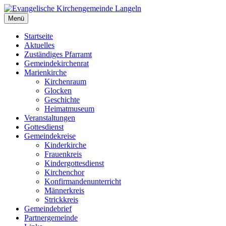
Zum
Inhalt
Menü
Evangelische Kirchengemeinde Langeln
Evangelische Kirchengemeinde Langeln
springen
Startseite
Aktuelles
Zuständiges Pfarramt
Gemeindekirchenrat
Marienkirche
Kirchenraum
Glocken
Geschichte
Heimatmuseum
Veranstaltungen
Gottesdienst
Gemeindekreise
Kinderkirche
Frauenkreis
Kindergottesdienst
Kirchenchor
Konfirmandenunterricht
Männerkreis
Strickkreis
Gemeindebrief
Partnergemeinde