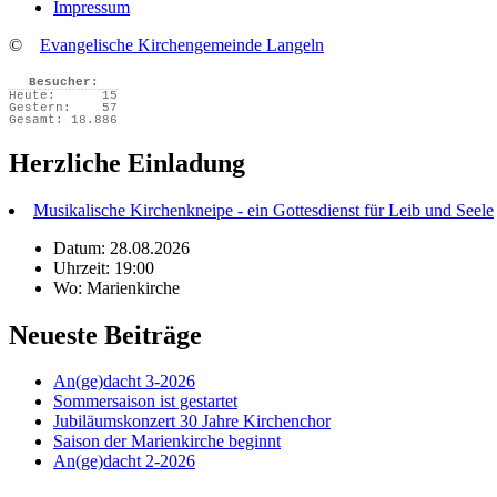
Impressum
©
Evangelische Kirchengemeinde Langeln
Besucher:
Heute:
15
Gestern:
57
Gesamt:
18.886
Herzliche Einladung
Musikalische Kirchenkneipe - ein Gottesdienst für Leib und Seele
Datum: 28.08.2026
Uhrzeit: 19:00
Wo: Marienkirche
Neueste Beiträge
An(ge)dacht 3-2026
Sommersaison ist gestartet
Jubiläumskonzert 30 Jahre Kirchenchor
Saison der Marienkirche beginnt
An(ge)dacht 2-2026