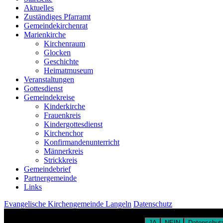
Aktuelles
Zuständiges Pfarramt
Gemeindekirchenrat
Marienkirche
Kirchenraum
Glocken
Geschichte
Heimatmuseum
Veranstaltungen
Gottesdienst
Gemeindekreise
Kinderkirche
Frauenkreis
Kindergottesdienst
Kirchenchor
Konfirmandenunterricht
Männerkreis
Strickkreis
Gemeindebrief
Partnergemeinde
Links
Evangelische Kirchengemeinde Langeln
Datenschutz
Stolz präsentie
Um unsere Webseite für Sie optimal zu gestalten und fortlaufend verb
zu Cookies in unserer Datenschutzerklärung.
JA
NEIN
Datenschutz