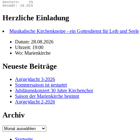
Gestern:
25
Gesamt:
18.815
Herzliche Einladung
Musikalische Kirchenkneipe - ein Gottesdienst für Leib und Seele
Datum: 28.08.2026
Uhrzeit: 19:00
Wo: Marienkirche
Neueste Beiträge
An(ge)dacht 3-2026
Sommersaison ist gestartet
Jubiläumskonzert 30 Jahre Kirchenchor
Saison der Marienkirche beginnt
An(ge)dacht 2-2026
Archiv
Archiv
Startseite