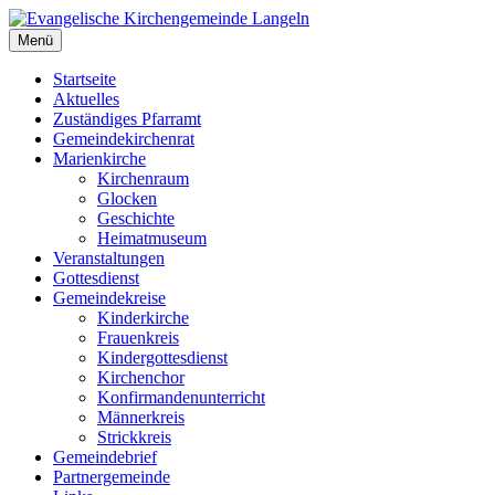
Zum
Inhalt
Menü
Evangelische Kirchengemeinde Langeln
Evangelische Kirchengemeinde Langeln
springen
Startseite
Aktuelles
Zuständiges Pfarramt
Gemeindekirchenrat
Marienkirche
Kirchenraum
Glocken
Geschichte
Heimatmuseum
Veranstaltungen
Gottesdienst
Gemeindekreise
Kinderkirche
Frauenkreis
Kindergottesdienst
Kirchenchor
Konfirmandenunterricht
Männerkreis
Strickkreis
Gemeindebrief
Partnergemeinde