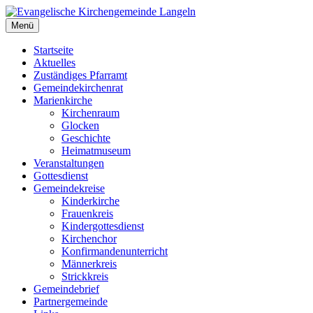
Zum
Inhalt
Menü
Evangelische Kirchengemeinde Langeln
Evangelische Kirchengemeinde Langeln
springen
Startseite
Aktuelles
Zuständiges Pfarramt
Gemeindekirchenrat
Marienkirche
Kirchenraum
Glocken
Geschichte
Heimatmuseum
Veranstaltungen
Gottesdienst
Gemeindekreise
Kinderkirche
Frauenkreis
Kindergottesdienst
Kirchenchor
Konfirmandenunterricht
Männerkreis
Strickkreis
Gemeindebrief
Partnergemeinde