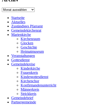
Archiv
Startseite
Aktuelles
Zuständiges Pfarramt
Gemeindekirchenrat
Marienkirche
Kirchenraum
Glocken
Geschichte
Heimatmuseum
Veranstaltungen
Gottesdienst
Gemeindekreise
Kinderkirche
Frauenkreis
Kindergottesdienst
Kirchenchor
Konfirmandenunterricht
Männerkreis
Strickkreis
Gemeindebrief
Partnergemeinde