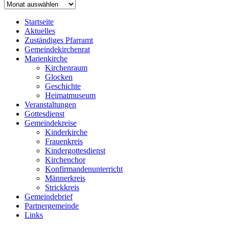
Archiv
Startseite
Aktuelles
Zuständiges Pfarramt
Gemeindekirchenrat
Marienkirche
Kirchenraum
Glocken
Geschichte
Heimatmuseum
Veranstaltungen
Gottesdienst
Gemeindekreise
Kinderkirche
Frauenkreis
Kindergottesdienst
Kirchenchor
Konfirmandenunterricht
Männerkreis
Strickkreis
Gemeindebrief
Partnergemeinde
Links