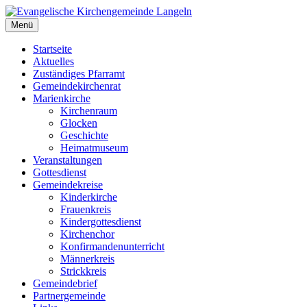
Zum
Inhalt
Menü
Evangelische Kirchengemeinde Langeln
Evangelische Kirchengemeinde Langeln
springen
Startseite
Aktuelles
Zuständiges Pfarramt
Gemeindekirchenrat
Marienkirche
Kirchenraum
Glocken
Geschichte
Heimatmuseum
Veranstaltungen
Gottesdienst
Gemeindekreise
Kinderkirche
Frauenkreis
Kindergottesdienst
Kirchenchor
Konfirmandenunterricht
Männerkreis
Strickkreis
Gemeindebrief
Partnergemeinde