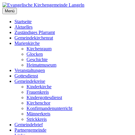
Zum
Inhalt
Menü
Evangelische Kirchengemeinde Langeln
Evangelische Kirchengemeinde Langeln
springen
Startseite
Aktuelles
Zuständiges Pfarramt
Gemeindekirchenrat
Marienkirche
Kirchenraum
Glocken
Geschichte
Heimatmuseum
Veranstaltungen
Gottesdienst
Gemeindekreise
Kinderkirche
Frauenkreis
Kindergottesdienst
Kirchenchor
Konfirmandenunterricht
Männerkreis
Strickkreis
Gemeindebrief
Partnergemeinde