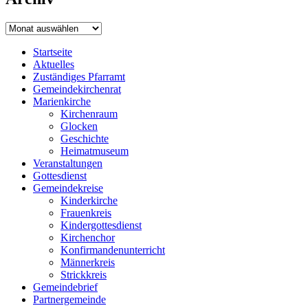
Archiv
Startseite
Aktuelles
Zuständiges Pfarramt
Gemeindekirchenrat
Marienkirche
Kirchenraum
Glocken
Geschichte
Heimatmuseum
Veranstaltungen
Gottesdienst
Gemeindekreise
Kinderkirche
Frauenkreis
Kindergottesdienst
Kirchenchor
Konfirmandenunterricht
Männerkreis
Strickkreis
Gemeindebrief
Partnergemeinde