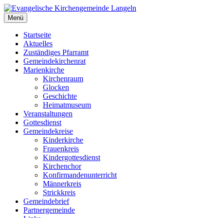
Zum
Inhalt
Menü
Evangelische Kirchengemeinde Langeln
Evangelische Kirchengemeinde Langeln
springen
Startseite
Aktuelles
Zuständiges Pfarramt
Gemeindekirchenrat
Marienkirche
Kirchenraum
Glocken
Geschichte
Heimatmuseum
Veranstaltungen
Gottesdienst
Gemeindekreise
Kinderkirche
Frauenkreis
Kindergottesdienst
Kirchenchor
Konfirmandenunterricht
Männerkreis
Strickkreis
Gemeindebrief
Partnergemeinde