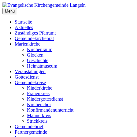
Zum
Inhalt
Menü
Evangelische Kirchengemeinde Langeln
Evangelische Kirchengemeinde Langeln
springen
Startseite
Aktuelles
Zuständiges Pfarramt
Gemeindekirchenrat
Marienkirche
Kirchenraum
Glocken
Geschichte
Heimatmuseum
Veranstaltungen
Gottesdienst
Gemeindekreise
Kinderkirche
Frauenkreis
Kindergottesdienst
Kirchenchor
Konfirmandenunterricht
Männerkreis
Strickkreis
Gemeindebrief
Partnergemeinde