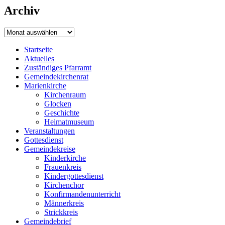
Archiv
Archiv
Startseite
Aktuelles
Zuständiges Pfarramt
Gemeindekirchenrat
Marienkirche
Kirchenraum
Glocken
Geschichte
Heimatmuseum
Veranstaltungen
Gottesdienst
Gemeindekreise
Kinderkirche
Frauenkreis
Kindergottesdienst
Kirchenchor
Konfirmandenunterricht
Männerkreis
Strickkreis
Gemeindebrief