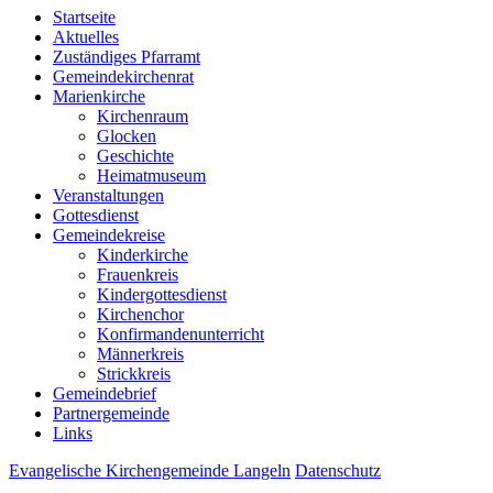
Startseite
Aktuelles
Zuständiges Pfarramt
Gemeindekirchenrat
Marienkirche
Kirchenraum
Glocken
Geschichte
Heimatmuseum
Veranstaltungen
Gottesdienst
Gemeindekreise
Kinderkirche
Frauenkreis
Kindergottesdienst
Kirchenchor
Konfirmandenunterricht
Männerkreis
Strickkreis
Gemeindebrief
Partnergemeinde
Links
Evangelische Kirchengemeinde Langeln
Datenschutz
Stolz
präsentiert von WordPress