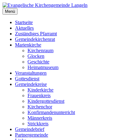
Zum
Inhalt
Menü
Evangelische Kirchengemeinde Langeln
Evangelische Kirchengemeinde Langeln
springen
Startseite
Aktuelles
Zuständiges Pfarramt
Gemeindekirchenrat
Marienkirche
Kirchenraum
Glocken
Geschichte
Heimatmuseum
Veranstaltungen
Gottesdienst
Gemeindekreise
Kinderkirche
Frauenkreis
Kindergottesdienst
Kirchenchor
Konfirmandenunterricht
Männerkreis
Strickkreis
Gemeindebrief
Partnergemeinde