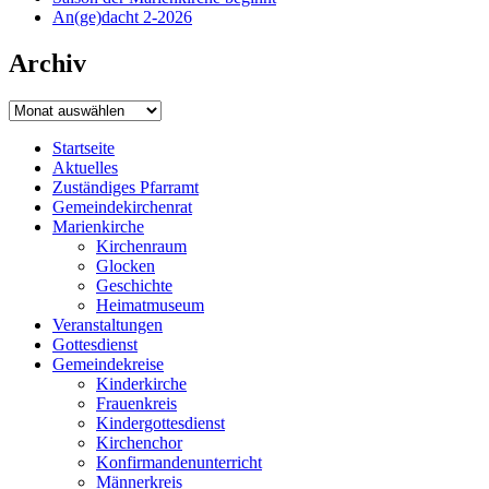
An(ge)dacht 2-2026
Archiv
Archiv
Startseite
Aktuelles
Zuständiges Pfarramt
Gemeindekirchenrat
Marienkirche
Kirchenraum
Glocken
Geschichte
Heimatmuseum
Veranstaltungen
Gottesdienst
Gemeindekreise
Kinderkirche
Frauenkreis
Kindergottesdienst
Kirchenchor
Konfirmandenunterricht
Männerkreis