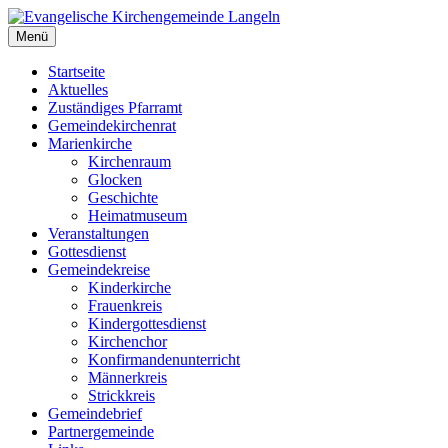
Zum
Inhalt
Menü
Evangelische Kirchengemeinde Langeln
Evangelische Kirchengemeinde Langeln
springen
Startseite
Aktuelles
Zuständiges Pfarramt
Gemeindekirchenrat
Marienkirche
Kirchenraum
Glocken
Geschichte
Heimatmuseum
Veranstaltungen
Gottesdienst
Gemeindekreise
Kinderkirche
Frauenkreis
Kindergottesdienst
Kirchenchor
Konfirmandenunterricht
Männerkreis
Strickkreis
Gemeindebrief
Partnergemeinde