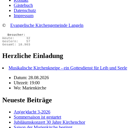
Kontakt
Gästebuch
Datenschutz
Impressum
©
Evangelische Kirchengemeinde Langeln
Besucher:
Heute:
32
Gestern:
57
Gesamt:
18.903
Herzliche Einladung
Musikalische Kirchenkneipe - ein Gottesdienst für Leib und Seele
Datum: 28.08.2026
Uhrzeit: 19:00
Wo: Marienkirche
Neueste Beiträge
An(ge)dacht 3-2026
Sommersaison ist gestartet
Jubiläumskonzert 30 Jahre Kirchenchor
Saison der Marienkirche beginnt